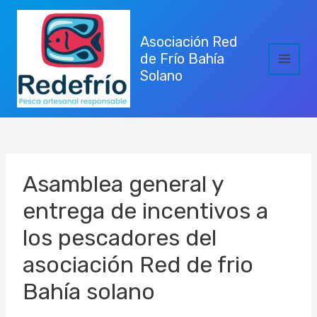
Ir
al
Asociación Red
contenido
de Frío Bahía
Main
Solano
Menu
Asamblea general y
entrega de incentivos a
los pescadores del
asociación Red de frio
Bahía solano