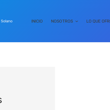
INICIO
NOSOTROS
LO QUE OF
a Solano
s