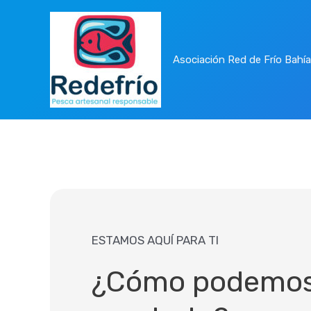
Ir
al
contenido
Asociación Red de Frío Bahí
ESTAMOS AQUÍ PARA TI
¿Cómo podemo